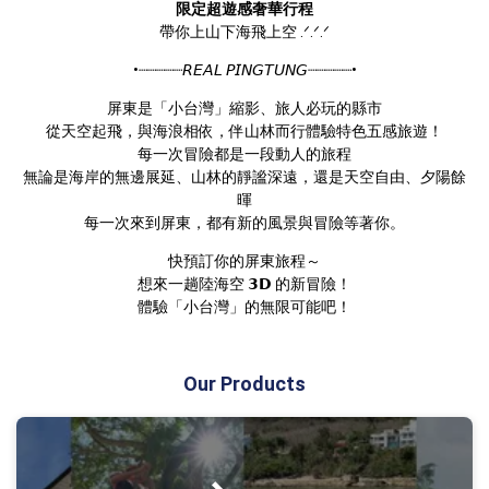
限定超遊感奢華行程
帶你上山下海飛上空 .ᐟ.ᐟ.ᐟ
•┈┈┈┈┈𝘙𝘌𝘈𝘓 𝘗𝘐𝘕𝘎𝘛𝘜𝘕𝘎┈┈┈┈┈•
屏東是「小台灣」縮影、旅人必玩的縣市

從天空起飛，與海浪相依，伴山林而行體驗特色五感旅遊！

每一次冒險都是一段動人的旅程

無論是海岸的無邊展延、山林的靜謐深遠，還是天空自由、夕陽餘
暉

每一次來到屏東，都有新的風景與冒險等著你。
快預訂你的屏東旅程～

想來一趟陸海空 𝟯𝗗 的新冒險！

體驗「小台灣」的無限可能吧！
Our Products