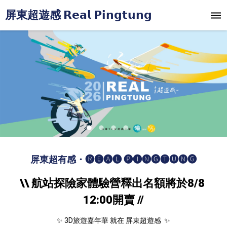
屏東超遊感 𝗥𝗲𝗮𝗹 𝗣𝗶𝗻𝗴𝘁𝘂𝗻𝗴
屏東超有感・🅡🅔🅐🅛 🅟🅘🅝🅖🅣🅤🅝🅖
\
\ 航站探險家體驗營釋出名額將於8/8 
12:00開賣 //