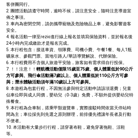
客併團同行。
團體活動請遵守時間，逾時不候，請注意安全，隨時注意導遊宣
佈之事項。
車內為密閉空間，請勿攜帶寵物及危險物品上車，避免影響遊客
安全。
報名活動一律至rezio進行線上報名並填寫保險資料，並於報名後
24小時內完成繳款才是報名完成。
本行程包含：接送車資、領隊費、司機小費、午餐1餐、每人1瓶
礦泉水、參觀門票、當地引路人/華語導覽解說、代辦保險。
本行程費用不含個人旅遊平安險，旅客如有需求得自行投保。
！！注意！！
輕航機活動僅限15歲至75歲、個人體重低於90公斤
方可參與、飛行傘活動滿7歲以上、個人體重低於110公斤方可參
與；潛水體驗活動須年滿10歲以上方可參與。
本遊程為包套行程，不因無法參與特定活動申請該項退費；兒童
佔車位即與成人同價，嬰幼兒（0-3歲）免費，不額外提供嬰幼兒特
殊餐食。
本行程為合車制，搭乘甲類遊覽車，實際接駁時間依當天停站時
間為主；車位採先到先選之原則辦理，前排優先禮讓年長者及行動
不便者。
本活動有大量步行行程，請穿著布鞋，避免穿著拖鞋、涼鞋
等。