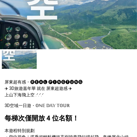
屏東超有感・🅡🅔🅐🅛 🅟🅘🅝🅖🅣🅤🅝🅖

✈️ 3D旅遊嘉年華 就在 屏東超遊感 ✈️

上山下海飛上空 .ᐟ.ᐟ.ᐟ
3D空域一日遊・𝕆ℕ𝔼 𝔻𝔸𝕐 𝕋𝕆𝕌ℝ
每梯次僅開放 4 位名額！
本遊程特別規劃
