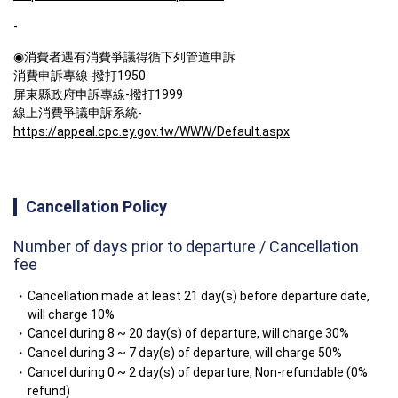
-
◉消費者遇有消費爭議得循下列管道申訴

消費申訴專線-撥打1950

屏東縣政府申訴專線-撥打1999

線上消費爭議申訴系統-
https://appeal.cpc.ey.gov.tw/WWW/Default.aspx
Cancellation Policy
Number of days prior to departure / Cancellation
fee
Cancellation made at least 21 day(s) before departure date,
will charge 10%
Cancel during 8 ~ 20 day(s) of departure, will charge 30%
Cancel during 3 ~ 7 day(s) of departure, will charge 50%
Cancel during 0 ~ 2 day(s) of departure, Non-refundable (0%
refund)