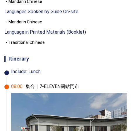
Mandarin Chinese
Languages Spoken by Guide On-site
Mandarin Chinese
Language in Printed Materials (Booklet)
Traditional Chinese
Itinerary
Include:
Lunch
08
:
00
集合｜7-ELEVEN國站門市