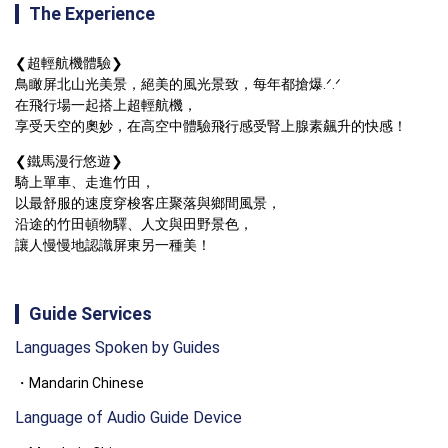
The Experience
❮超輕航機體驗❯

鳥瞰屏北山光美景，絕美的風光景致，每年都搶爆.ᐟ.ᐟ

在飛行場一起搭上超輕航機，

享受天空的奧妙，在高空中體驗飛行感受腎上腺素飆升的快感！
❮鐵馬漫行悠遊❯

騎上單車、走進竹田，

以最舒服的速度穿梭客庄聚落與鄉間風景，

沿途的竹田頓物驛、人文與田野景色，

讓人慢慢地認識屏東另一種美！
Guide Services
Languages Spoken by Guides
Mandarin Chinese
Language of Audio Guide Device