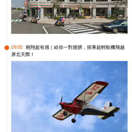
09
:
00
翱翔超有感｜給你一對翅膀，搭乘超輕航機飛越
屏北天際！