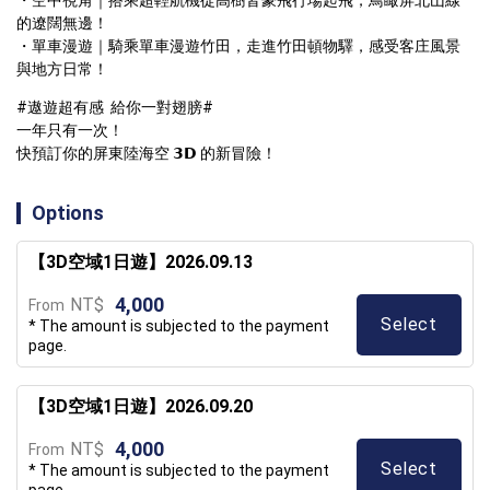
・空中視角｜搭乘超輕航機從高樹皆豪飛行場起飛，鳥瞰屏北山線
的遼闊無邊！

・單車漫遊｜騎乘單車漫遊竹田，走進竹田頓物驛，感受客庄風景
與地方日常！
#遨遊超有感  給你一對翅膀#

一年只有一次！

快預訂你的屏東陸海空 𝟯𝗗 的新冒險！
Options
【3D空域1日遊】2026.09.13
4,000
NT$
From
Select
* The amount is subjected to the payment
page.
【3D空域1日遊】2026.09.20
4,000
NT$
From
Select
* The amount is subjected to the payment