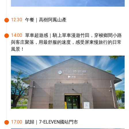
12
:
30
午餐｜高樹阿鳳山產
14
:
00
單車超遊感｜騎上單車漫遊竹田，穿梭鄉間小路
與客庄聚落，用最舒服的速度，感受屏東慢旅行的日常
風景！
17
:
00
賦歸｜7-ELEVEN國站門市