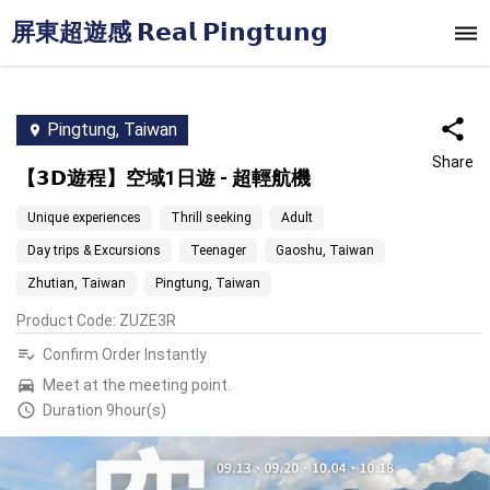
屏東超遊感 𝗥𝗲𝗮𝗹 𝗣𝗶𝗻𝗴𝘁𝘂𝗻𝗴
Pingtung, Taiwan
Share
【𝟯𝗗遊程】空域1日遊 ‐ 超輕航機
Unique experiences
Thrill seeking
Adult
Day trips & Excursions
Teenager
Gaoshu, Taiwan
Zhutian, Taiwan
Pingtung, Taiwan
Product Code
:
ZUZE3R
Confirm Order Instantly
Meet at the meeting point.
Duration 9hour(s)