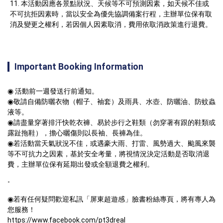
本活動因應各景點狀況、天候等不可預測因素，如天候不佳或
不可抗拒因素時，當以安全為優先協調備案行程，主辦單位保有取
消及變更之權利，若因個人因素取消，費用依取消政策進行退費。
Important Booking Information
◉ 活動前一週發送行前通知。

◉敬請自備防曬衣物（帽子、袖套）及雨具、水壺、防曬油、防蚊蟲
液等。

◉請盡量穿著排汗快乾衣褲、易於步行之鞋類（勿穿著有跟的鞋類或
露趾拖鞋），擔心曬傷則以長袖、長褲為佳。

◉若活動當天氣狀況不佳，或遇豪大雨、打雷、風勢過大、颱風來襲
等不可抗力之因素，基於安全考量，將視情況決定活動是否取消退
費，主辦單位保有延期出發或全額退費之權利。
-
◉若有任何疑問歡迎私訊「屏東超遊感」臉書粉絲專頁，將有專人為
https://www.facebook.com/pt3dreal