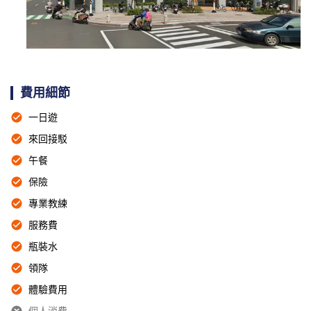
費用細節
一日遊
來回接駁
午餐
保險
專業教練
服務費
瓶裝水
領隊
體驗費用
個人消費