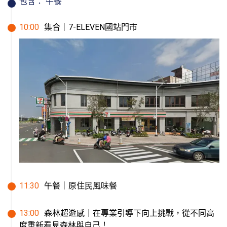
包含：
午餐
10
:
00
集合｜7-ELEVEN國站門市
11
:
30
午餐｜原住民風味餐
13
:
00
森林超遊感｜在專業引導下向上挑戰，從不同高
度重新看見森林與自己！