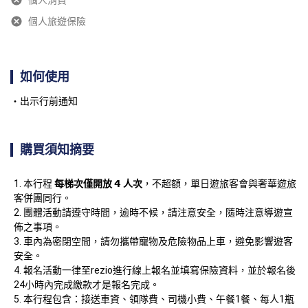
個人旅遊保險
如何使用
出示行前通知
購買須知摘要
本行程 
每梯次僅開放 𝟰 人次
，不超額，單日遊旅客會與奢華遊旅
客併團同行。
團體活動請遵守時間，逾時不候，請注意安全，隨時注意導遊宣
佈之事項。
車內為密閉空間，請勿攜帶寵物及危險物品上車，避免影響遊客
安全。
報名活動一律至rezio進行線上報名並填寫保險資料，並於報名後
24小時內完成繳款才是報名完成。
本行程包含：接送車資、領隊費、司機小費、午餐1餐、每人1瓶