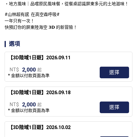
・地方風味｜品嚐原民風味餐，從餐桌認識屏東多元的土地滋味！
#山林超有感  在高空森呼吸#

一年只有一次！

快預訂你的屏東陸海空 𝟯𝗗 的新冒險！
選項
【3D陸域1日遊】2026.09.11
2,000
NT$
起
選擇
* 金額以付款頁面為準
【3D陸域1日遊】2026.09.18
2,000
NT$
起
選擇
* 金額以付款頁面為準
【3D陸域1日遊】2026.10.02