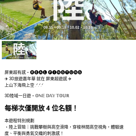
屏東超有感・🅡🅔🅐🅛 🅟🅘🅝🅖🅣🅤🅝🅖

✈️ 3D旅遊嘉年華 就在 屏東超遊感 ✈️

上山下海飛上空 .ᐟ.ᐟ.ᐟ
3D陸域一日遊・𝕆ℕ𝔼 𝔻𝔸𝕐 𝕋𝕆𝕌ℝ
每梯次僅開放 4 位名額！
本遊程特別規劃

・陸上冒險｜挑戰攀樹與高空滑降，穿梭林間高空視角，體驗速
度、平衡與勇氣交織的刺激感！
