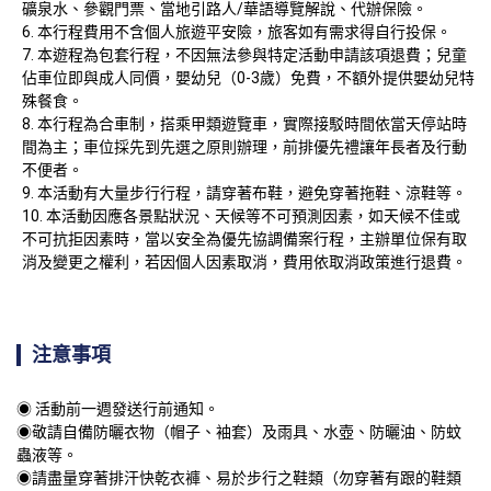
礦泉水、參觀門票、當地引路人/華語導覽解說、代辦保險。
本行程費用不含個人旅遊平安險，旅客如有需求得自行投保。
本遊程為包套行程，不因無法參與特定活動申請該項退費；兒童
佔車位即與成人同價，嬰幼兒（0-3歲）免費，不額外提供嬰幼兒特
殊餐食。
本行程為合車制，搭乘甲類遊覽車，實際接駁時間依當天停站時
間為主；車位採先到先選之原則辦理，前排優先禮讓年長者及行動
不便者。
本活動有大量步行行程，請穿著布鞋，避免穿著拖鞋、涼鞋等。
本活動因應各景點狀況、天候等不可預測因素，如天候不佳或
不可抗拒因素時，當以安全為優先協調備案行程，主辦單位保有取
消及變更之權利，若因個人因素取消，費用依取消政策進行退費。
注意事項
◉ 活動前一週發送行前通知。

◉敬請自備防曬衣物（帽子、袖套）及雨具、水壺、防曬油、防蚊
蟲液等。

◉請盡量穿著排汗快乾衣褲、易於步行之鞋類（勿穿著有跟的鞋類