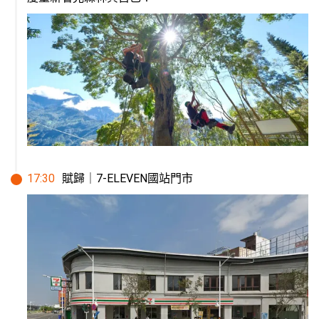
17
:
30
賦歸｜7-ELEVEN國站門市