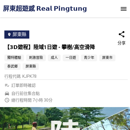
屏東超遊感 𝗥𝗲𝗮𝗹 𝗣𝗶𝗻𝗴𝘁𝘂𝗻𝗴
屏東縣
分享
【𝟯𝗗遊程】陸域1日遊 ‐ 攀樹/高空滑降
獨特體驗
刺激冒險
成人
一日遊
青少年
屏東市
泰武鄉
屏東縣
行程代碼
:
KJPK78
訂單即時確認
自行前往集合點
總行程時間 7小時 30分