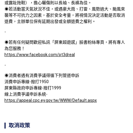
或露趾拖鞋），擔心曬傷則以長袖、長褲為佳。

◉若活動當天氣狀況不佳，或遇豪大雨、打雷、風勢過大、颱風來
襲等不可抗力之因素，基於安全考量，將視情況決定活動是否取消
退費，主辦單位保有延期出發或全額退費之權利。
-
◉若有任何疑問歡迎私訊「屏東超遊感」臉書粉絲專頁，將有專人
https://www.facebook.com/pt3dreal
-
◉消費者遇有消費爭議得循下列管道申訴

消費申訴專線-撥打1950

屏東縣政府申訴專線-撥打1999

線上消費爭議申訴系統-
https://appeal.cpc.ey.gov.tw/WWW/Default.aspx
取消政策