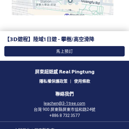
【𝟯𝗗遊程】陸域1日遊 ‐ 攀樹/高空滑降
馬上預訂
屏東超遊感 𝗥𝗲𝗮𝗹 𝗣𝗶𝗻𝗴𝘁𝘂𝗻𝗴
隱私權保護政策
|
使用條款
聯絡我們
leachen@3-1tree.com
台灣 900 屏東縣屏東市協和路24號
+886 8 732 3577