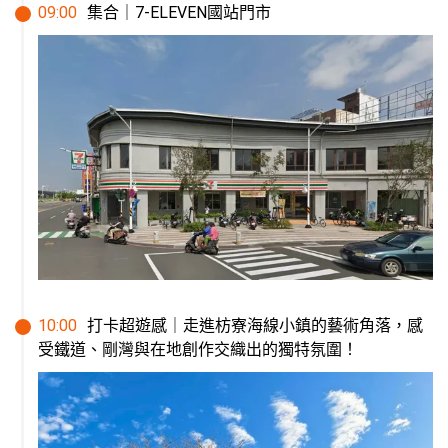
09
:
00
集合｜7-ELEVEN國站門市
10
:
00
打卡超遊感｜走進枋寮海線小鎮的藝術角落，感
受鐵道、剛灣與在地創作交織出的獨特氛圍！