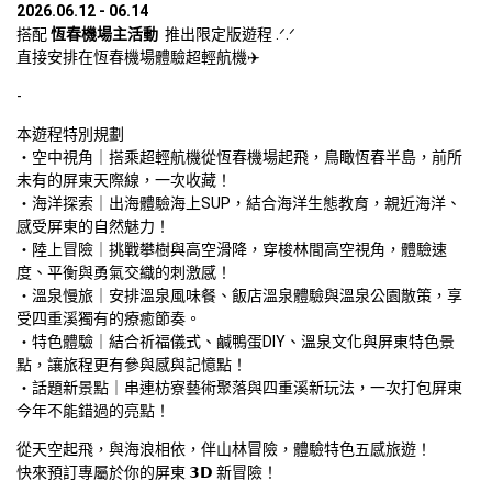
2026.06.12 - 06.14
搭配 
恆春機場主活動
  推出限定版遊程 .ᐟ.ᐟ

直接安排在恆春機場體驗超輕航機✈️
-
本遊程特別規劃

・空中視角｜搭乘超輕航機從恆春機場起飛，鳥瞰恆春半島，前所
未有的屏東天際線，一次收藏！

・海洋探索｜出海體驗海上SUP，結合海洋生態教育，親近海洋、
感受屏東的自然魅力！

・陸上冒險｜挑戰攀樹與高空滑降，穿梭林間高空視角，體驗速
度、平衡與勇氣交織的刺激感！

・溫泉慢旅｜安排溫泉風味餐、飯店溫泉體驗與溫泉公園散策，享
受四重溪獨有的療癒節奏。

・特色體驗｜結合祈福儀式、鹹鴨蛋DIY、溫泉文化與屏東特色景
點，讓旅程更有參與感與記憶點！

・話題新景點｜串連枋寮藝術聚落與四重溪新玩法，一次打包屏東
今年不能錯過的亮點！
從天空起飛，與海浪相依，伴山林冒險，體驗特色五感旅遊！

快來預訂專屬於你的屏東 𝟯𝗗 新冒險！