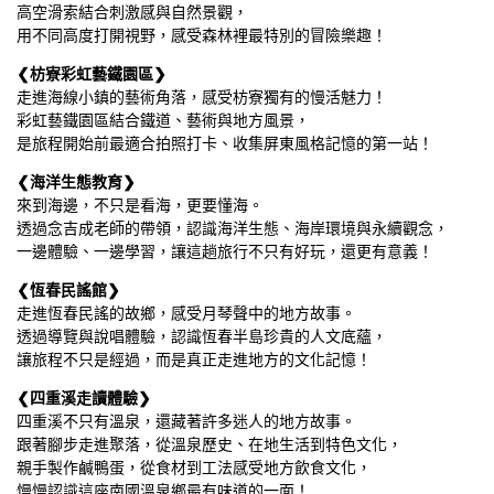
高空滑索結合刺激感與自然景觀，

用不同高度打開視野，感受森林裡最特別的冒險樂趣！
❮枋寮彩虹藝鐵園區❯
走進海線小鎮的藝術角落，感受枋寮獨有的慢活魅力！

彩虹藝鐵園區結合鐵道、藝術與地方風景，

是旅程開始前最適合拍照打卡、收集屏東風格記憶的第一站！
❮海洋生態教育❯
來到海邊，不只是看海，更要懂海。

透過念吉成老師的帶領，認識海洋生態、海岸環境與永續觀念，

一邊體驗、一邊學習，讓這趟旅行不只有好玩，還更有意義！
❮恆春民謠館❯
走進恆春民謠的故鄉，感受月琴聲中的地方故事。

透過導覽與說唱體驗，認識恆春半島珍貴的人文底蘊，

讓旅程不只是經過，而是真正走進地方的文化記憶！
❮四重溪走讀體驗❯
四重溪不只有溫泉，還藏著許多迷人的地方故事。

跟著腳步走進聚落，從溫泉歷史、在地生活到特色文化，

親手製作鹹鴨蛋，從食材到工法感受地方飲食文化，

慢慢認識這座南國溫泉鄉最有味道的一面！