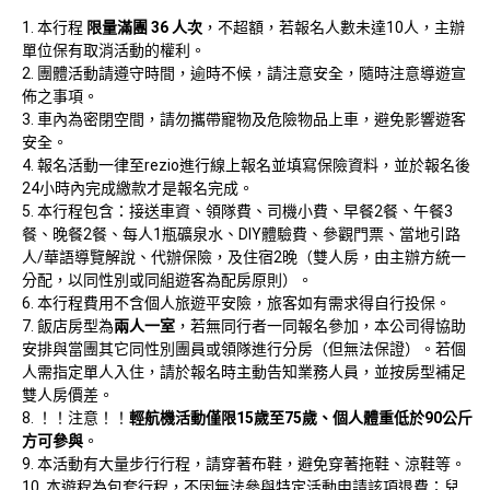
本行程 
限量滿團 36 人次
，不超額，若報名人數未達10人，主辦
單位保有取消活動的權利。
團體活動請遵守時間，逾時不候，請注意安全，隨時注意導遊宣
佈之事項。
車內為密閉空間，請勿攜帶寵物及危險物品上車，避免影響遊客
安全。
報名活動一律至rezio進行線上報名並填寫保險資料，並於報名後
24小時內完成繳款才是報名完成。
本行程包含：接送車資、領隊費、司機小費、早餐2餐、午餐3
餐、晚餐2餐、每人1瓶礦泉水、DIY體驗費、參觀門票、當地引路
人/華語導覽解說、代辦保險，及住宿2晚（雙人房，由主辦方統一
分配，以同性別或同組遊客為配房原則）。
本行程費用不含個人旅遊平安險，旅客如有需求得自行投保。
飯店房型為
兩人一室
，若無同行者一同報名參加，本公司得協助
安排與當團其它同性別團員或領隊進行分房（但無法保證）。若個
人需指定單人入住，請於報名時主動告知業務人員，並按房型補足
雙人房價差。
！！注意！！
輕航機活動僅限15歲至75歲、個人體重低於90公斤
方可參與
。
本活動有大量步行行程，請穿著布鞋，避免穿著拖鞋、涼鞋等。
本遊程為包套行程，不因無法參與特定活動申請該項退費；兒