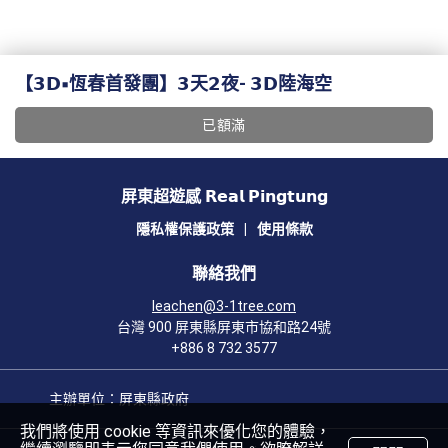
【𝟯𝗗▪︎恆春首發團】𝟯天𝟮夜‐ 𝟯𝗗陸海空
已額滿
屏東超遊感 𝗥𝗲𝗮𝗹 𝗣𝗶𝗻𝗴𝘁𝘂𝗻𝗴
隱私權保護政策
|
使用條款
聯絡我們
leachen@3-1tree.com
台灣 900 屏東縣屏東市協和路24號
+886 8 732 3577
主辦單位：屏東縣政府
我們將使用 cookie 等資訊來優化您的體驗，