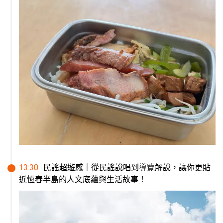
13
:
30
民謠超遊感｜從民謠說唱到導覽解說，讓你更貼
近恆春半島的人文底蘊與生活故事！