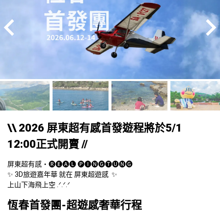
\
\ 2026 屏東超有感首發遊程將於5/1 
12:00正式開賣 //
屏東超有感・🅡🅔🅐🅛 🅟🅘🅝🅖🅣🅤🅝🅖

✨ 3D旅遊嘉年華 就在 屏東超遊感  ✨

上山下海飛上空 .ᐟ.ᐟ.ᐟ
恆春首發團-超遊感奢華行程