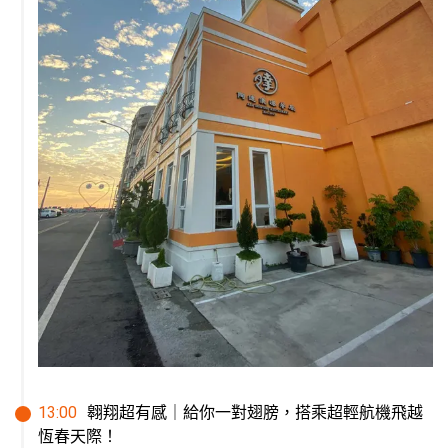
13
:
00
翱翔超有感｜給你一對翅膀，搭乘超輕航機飛越
恆春天際！