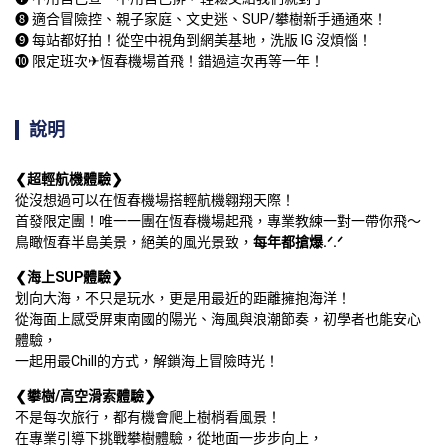
➑ 適合冒險控、親子家庭、文史迷、SUP/攀樹新手通通來！

➒ 每站都好拍！從空中視角到網美基地，洗版 IG 沒煩惱！

➓ 限定班次✈恆春機場首飛！錯過這次再等一年！
說明
❮超輕航機體驗❯
從沒想過可以在恆春機場搭輕航機翱翔天際！

首發限定團！唯一一團在恆春機場起飛，專業教練一對一帶你飛～

鳥瞰恆春半島美景，絕美的風光景致，
每年都搶爆.ᐟ.ᐟ
❮海上SUP體驗❯
划向大海，不只是玩水，更是用最近的距離擁抱海洋！

從海面上感受屏東南國的陽光、海風與浪潮節奏，初學者也能安心
體驗，

一起用最Chill的方式，解鎖海上冒險時光！
❮攀樹/高空滑索體驗❯
不是每次旅行，都有機會爬上樹梢看風景！

在專業引導下挑戰攀樹體驗，從地面一步步向上，
