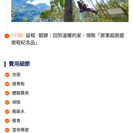
17
:
00
返程 · 賦歸｜回到溫暖的家、領取「屏東超遊感
遊程紀念品」
費用細節
住宿
營業稅
體驗費用
保險
瓶裝水
餐食
當地導遊