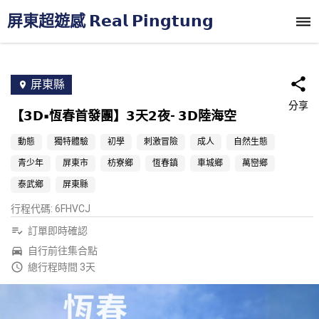
屏東超遊感 𝗥𝗲𝗮𝗹 𝗣𝗶𝗻𝗴𝘁𝘂𝗻𝗴
屏東縣
分享
【𝟯𝗗▪︎恆春首發團】𝟯天𝟮夜‐ 𝟯𝗗陸海空
動態
獨特體驗
初學
刺激冒險
成人
自然生態
青少年
屏東市
枋寮鄉
恆春鎮
車城鄉
萬巒鄉
泰武鄉
屏東縣
行程代碼
:
6FHVCJ
訂單即時確認
自行前往集合點
總行程時間 3天