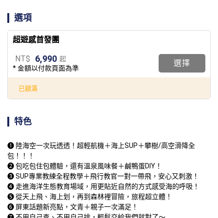
選項
超遊感首發團
6,990
NT$
起
選擇
* 金額以付款頁面為準
已額滿
特色
❶ 陸海空一次玩透透！超輕航機＋海上SUP＋攀樹/高空滑降全
包！！！

➋ 包吃包住包體驗，還有溫泉風味餐＋鹹鴨蛋DIY！

➌ SUP專業教練全程教學＋飛行教官一對一帶飛，安心又刺激！

➍ 走進海洋生態教育場域，用更貼近自然的方式感受海的呼吸！

➎ 從天上飛、海上划，再到森林裡冒險，旅程超立體！

➏ 屏東話題新亮點，文青＋親子一次滿足！

➐ 不用自己查、不用自己排，輕鬆交給我們就對了～
