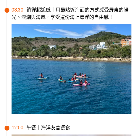
08
:
30
徜徉超遊感｜用最貼近海面的方式感受屏東的陽
光、浪潮與海風，享受這份海上漂浮的自由感！
12
:
00
午餐｜海洋友善餐食