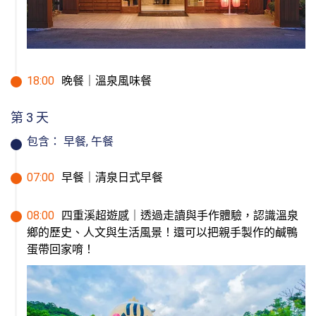
18
:
00
晚餐｜溫泉風味餐
第 3 天
包含：
早餐, 午餐
07
:
00
早餐｜清泉日式早餐
08
:
00
四重溪超遊感｜透過走讀與手作體驗，認識溫泉
鄉的歷史、人文與生活風景！還可以把親手製作的鹹鴨
蛋帶回家唷！