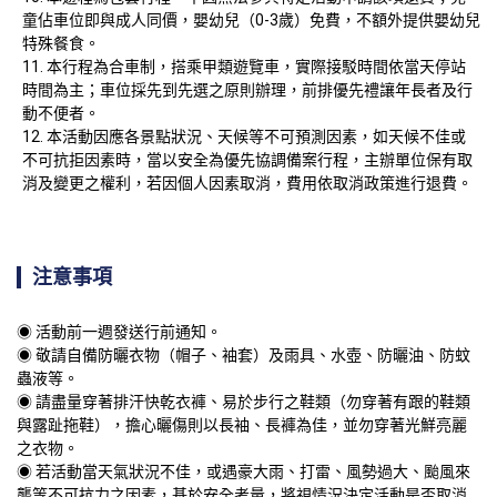
童佔車位即與成人同價，嬰幼兒（0-3歲）免費，不額外提供嬰幼兒
特殊餐食。
本行程為合車制，搭乘甲類遊覽車，實際接駁時間依當天停站
時間為主；車位採先到先選之原則辦理，前排優先禮讓年長者及行
動不便者。
本活動因應各景點狀況、天候等不可預測因素，如天候不佳或
不可抗拒因素時，當以安全為優先協調備案行程，主辦單位保有取
消及變更之權利，若因個人因素取消，費用依取消政策進行退費。
注意事項
◉ 活動前一週發送行前通知。

◉ 敬請自備防曬衣物（帽子、袖套）及雨具、水壺、防曬油、防蚊
蟲液等。

◉ 請盡量穿著排汗快乾衣褲、易於步行之鞋類（勿穿著有跟的鞋類
與露趾拖鞋），擔心曬傷則以長袖、長褲為佳，並勿穿著光鮮亮麗
之衣物。

◉ 若活動當天氣狀況不佳，或遇豪大雨、打雷、風勢過大、颱風來
襲等不可抗力之因素，基於安全考量，將視情況決定活動是否取消